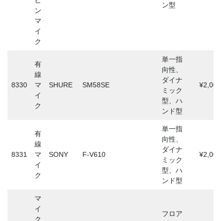
ピ
ン型
ン
マ
イ
ク
単一指
有
向性、
線
ダイナ
8330
マ
SHURE
SM58SE
¥2,000
ミック
イ
型、ハ
ク
ンド型
単一指
有
向性、
線
ダイナ
8331
マ
SONY
F-V610
¥2,000
ミック
イ
型、ハ
ク
ンド型
マ
イ
フロア
ク