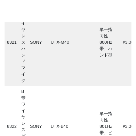
B
帯
ワ
イ
ヤ
単一指
レ
向性、
8321
ス
SONY
UTX-M40
800Hz
¥3,000
ハ
帯、ハ
ン
ンド型
ド
マ
イ
ク
B
帯
ワ
イ
単一指
ヤ
向性、
レ
8322
SONY
UTX-B40
801Hz
¥3,000
ス
帯、ピ